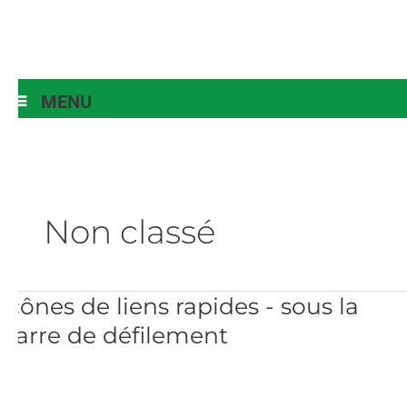
MENU
Non classé
Icônes
Icônes de liens rapides - sous la
de
barre de défilement
liens
rapides
-