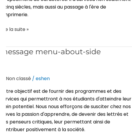
à cinq siècles, mais aussi au passage à l'ère de
l'imprimerie.
Lire la suite »
message
message menu-about-side
menu-
about-
side
Non classé
/
eshen
Notre objectif est de fournir des programmes et des
services qui permettront à nos étudiants d'atteindre leur
plein potentiel. Nous nous efforçons de susciter chez nos
élèves la passion d'apprendre, de devenir des lettrés et
des penseurs critiques, leur permettant ainsi de
contribuer positivement à la société.