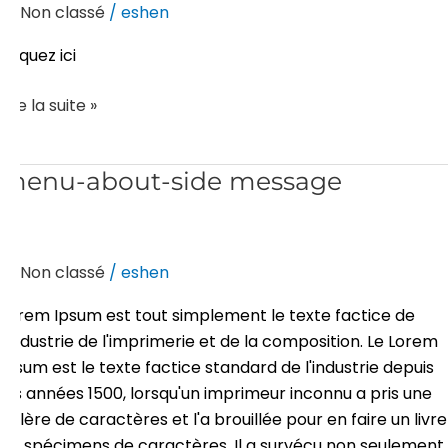
Non classé
/
eshen
sous
la
Cliquez ici
barre
de
Lire la suite »
défilement
menu-
menu-about-side message
about-
side
message
Non classé
/
eshen
Lorem Ipsum est tout simplement le texte factice de
l'industrie de l'imprimerie et de la composition. Le Lorem
Ipsum est le texte factice standard de l'industrie depuis
les années 1500, lorsqu'un imprimeur inconnu a pris une
galère de caractères et l'a brouillée pour en faire un livre
de spécimens de caractères. Il a survécu non seulement