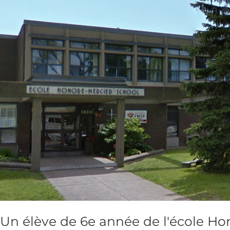
6e
année
de
l'école
Honoré
Mercier
excelle
au
soccer
et
aux
études
Un élève de 6e année de l'école Hon