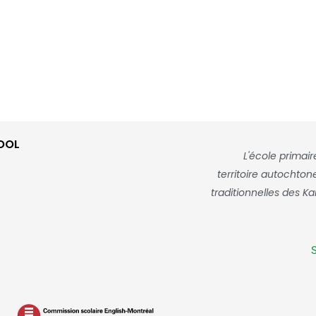
OOL
L'école primai
territoire autochto
traditionnelles des K
S