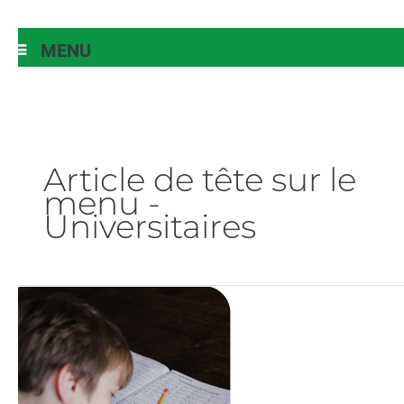
MENU
Article de tête sur le
menu -
Universitaires
menu-
côté
académique-
message