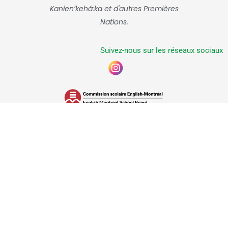
Kanienʼkehá:ka et d'autres Premières
Nations.
Suivez-nous sur les réseaux sociaux
Commission scolaire anglophone de Montréal, 2026
Accueil
Nous joindre
Service de garde B.A.S.E.
Admissions
Lignes directrices sur la confidentialité
Traduit avec DeepL.com