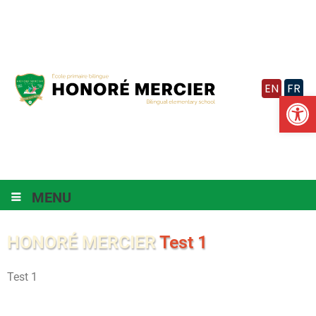
Vignette
EN
FR
Ouv
MENU
HONORÉ MERCIER
Test 1
Test 1